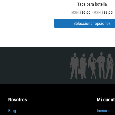
Este
Tapa para botella
producto
R
MXN $
80.00
-
MXN $
85.00
d
tiene
p
Seleccionar opciones
múltiples
d
M
variantes.
$
Las
h
M
opciones
$
se
pueden
elegir
en
la
página
de
Nosotros
Mi cuent
producto
Blog
Iniciar ses