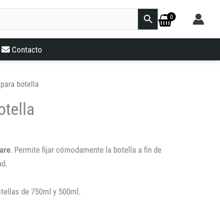
0
Contacto
 para botella
otella
are
. Permite fijar cómodamente la botella a fin de
ad.
otellas de 750ml y 500ml.