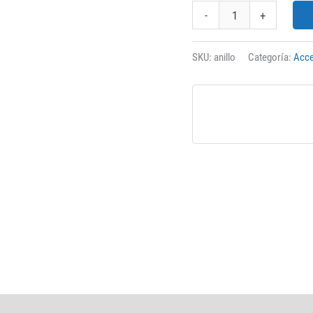
Anillo
-
+
para
botella
SKU:
anillo
Categoría:
Acce
cantidad