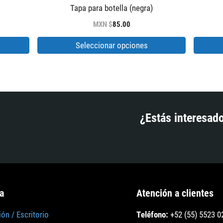
Este
Tapa para botella (negra)
producto
ango
MXN $
85.00
e
tiene
recios:
Seleccionar opciones
múltiples
esde
XN
variantes.
80.00
Las
asta
XN
opciones
85.00
se
¿Estás interesado
pueden
elegir
en
la
página
de
a
Atención a clientes
producto
ión / Escritorio
Teléfono:
+52 (55) 5523 0