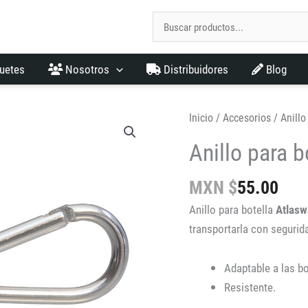
uetes
Nosotros
Distribuidores
Blog
Inicio
/
Accesorios
/ Anillo
Anillo para b
MXN $
55.00
Anillo para botella
Atlasw
transportarla con segurid
Adaptable a las b
Resistente.