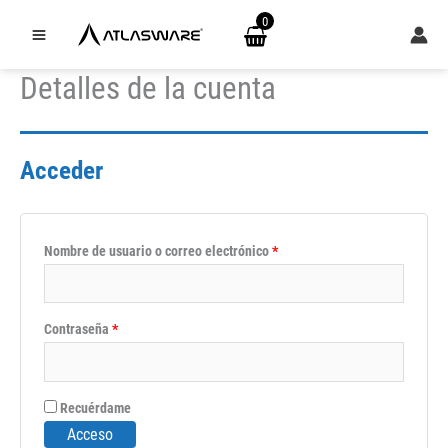
Ir
0
al
contenido
Detalles de la cuenta
Acceder
Obligatorio
Nombre de usuario o correo electrónico
*
Obligatorio
Contraseña
*
Recuérdame
Acceso